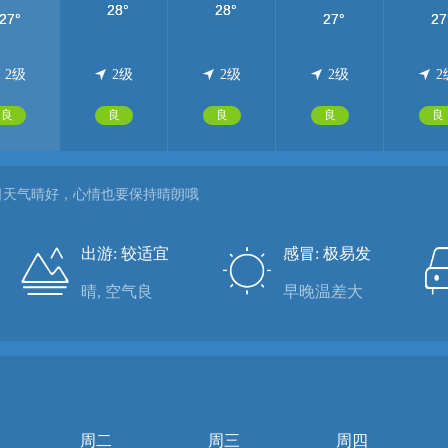
2级
2级
2级
2级
2
良
良
良
良
良
日天气晴好，心情也要保持晴朗哦
出游: 较适宜
感冒: 极易发
晴, 空气良
早晚温差大
周二
周三
周四