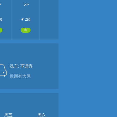
2级
2级
级
2级
2级
良
良
洗车: 不适宜
近期有大风
周五
周六