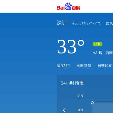
深圳
今天：晴
27°~34°C
西风
33°
77
良
晴
西
湿度58%
日出05:58
日落19:01
24小时预报
35°C
31°C