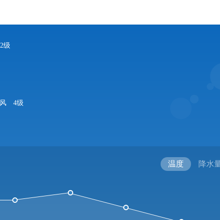
2级
南风
4级
温度
降水